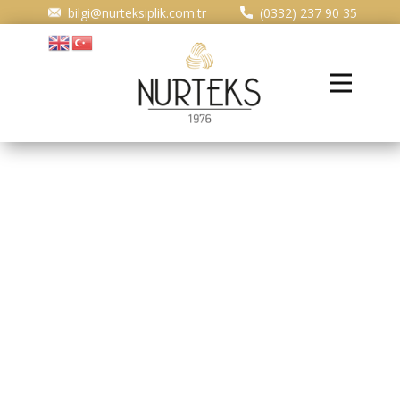
​bilgi@nurteksiplik.com.tr
(0332) 237 90 35