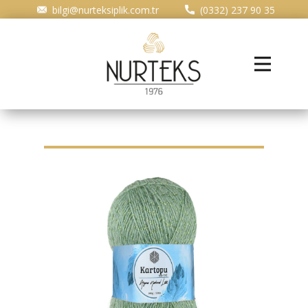
​bilgi@nurteksiplik.com.tr
(0332) 237 90 35